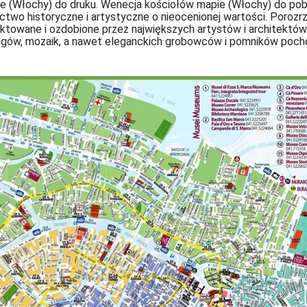
 (Włochy) do druku. Wenecja kościołów mapie (Włochy) do pobra
ictwo historyczne i artystyczne o nieocenionej wartości. Poroz
ektowane i ozdobione przez największych artystów i architektó
ągów, mozaik, a nawet eleganckich grobowców i pomników poc