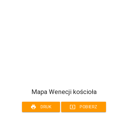
Mapa Wenecji kościoła
print
system_update_alt
DRUK
POBIERZ