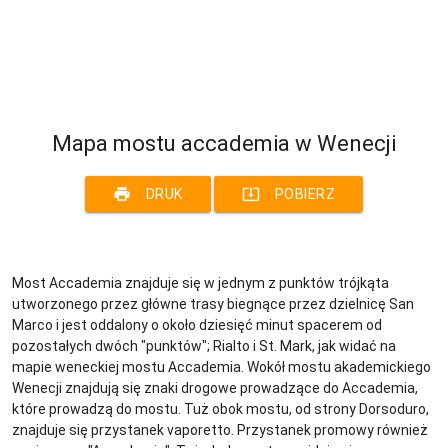
Mapa mostu accademia w Wenecji
print
system_update_alt
DRUK
POBIERZ
Most Accademia znajduje się w jednym z punktów trójkąta
utworzonego przez główne trasy biegnące przez dzielnicę San
Marco i jest oddalony o około dziesięć minut spacerem od
pozostałych dwóch "punktów"; Rialto i St. Mark, jak widać na
mapie weneckiej mostu Accademia. Wokół mostu akademickiego
Wenecji znajdują się znaki drogowe prowadzące do Accademia,
które prowadzą do mostu. Tuż obok mostu, od strony Dorsoduro,
znajduje się przystanek vaporetto. Przystanek promowy również